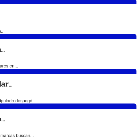
...
..
ares en...
r...
ipulado despegó...
..
s marcas buscan...