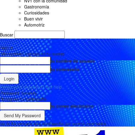
NV1 con la comunidad
Gastronomía
Curiosidades
Buen vivir
Automotriz
Buscar
Sign in
¡Bienvenido! Ingresa en tu cuenta
tu nombre de usuario
tu contraseña
Forgot your password? Get help
Password recovery
Recupera tu contraseña
tu correo electrónico
Se te ha enviado una contraseña por correo electrónico.