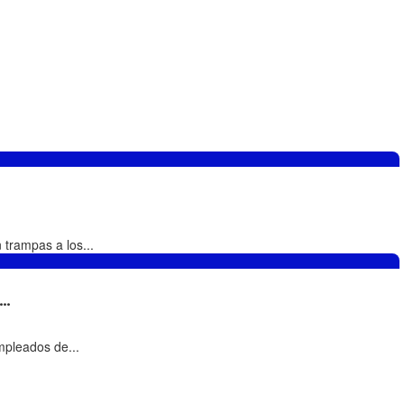
 trampas a los...
.
mpleados de...