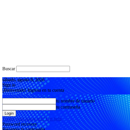
Buscar
sábado, agosto 8, 2026
Sign in
¡Bienvenido! Ingresa en tu cuenta
tu nombre de usuario
tu contraseña
Forgot your password? Get help
Password recovery
Recupera tu contraseña