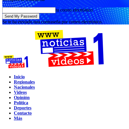
tu correo electrónico
Se te ha enviado una contraseña por correo electrónico.
Inicio
Regionales
Nacionales
Videos
Opinión
Política
Deportes
Contacto
Más