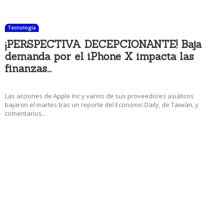
Tecnología
¡PERSPECTIVA DECEPCIONANTE! Baja
demanda por el iPhone X impacta las
finanzas...
30 diciembre, 2017 5:00 pm
Las acciones de Apple Inc y varios de sus proveedores asiáticos
bajaron el martes tras un reporte del Economic Daily, de Taiwán, y
comentarios...