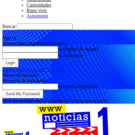
Curiosidades
Buen vivir
Automotriz
Buscar
Sign in
¡Bienvenido! Ingresa en tu cuenta
tu nombre de usuario
tu contraseña
Forgot your password? Get help
Password recovery
Recupera tu contraseña
tu correo electrónico
Se te ha enviado una contraseña por correo electrónico.