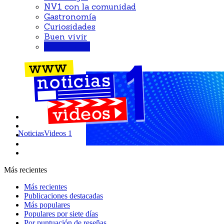
NV1 con la comunidad
Gastronomía
Curiosidades
Buen vivir
Automotriz
NoticiasVideos 1
Más recientes
Más recientes
Publicaciones destacadas
Más populares
Populares por siete días
Por puntuación de reseñas