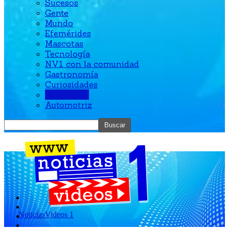
Sucesos
Gente
Mundo
Efemérides
Mascotas
Tecnología
NV1 con la comunidad
Gastronomía
Curiosidades
Buen vivir
Automotriz
NoticiasVideos 1