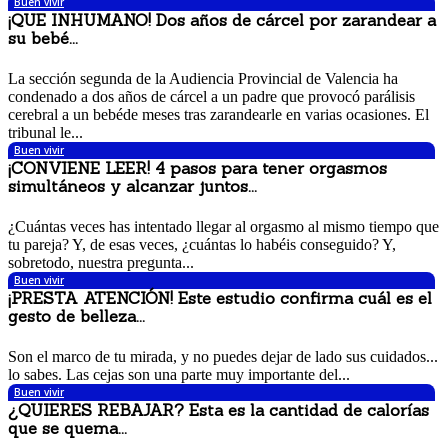
Buen vivir
¡QUE INHUMANO! Dos años de cárcel por zarandear a
su bebé...
7 noviembre, 2017 1:42 pm
La sección segunda de la Audiencia Provincial de Valencia ha
condenado a dos años de cárcel a un padre que provocó parálisis
cerebral a un bebéde meses tras zarandearle en varias ocasiones. El
tribunal le...
Buen vivir
¡CONVIENE LEER! 4 pasos para tener orgasmos
simultáneos y alcanzar juntos...
6 noviembre, 2017 5:00 pm
¿Cuántas veces has intentado llegar al orgasmo al mismo tiempo que
tu pareja? Y, de esas veces, ¿cuántas lo habéis conseguido? Y,
sobretodo, nuestra pregunta...
Buen vivir
¡PRESTA ATENCIÓN! Este estudio confirma cuál es el
gesto de belleza...
6 noviembre, 2017 3:33 pm
Son el marco de tu mirada, y no puedes dejar de lado sus cuidados...
lo sabes. Las cejas son una parte muy importante del...
Buen vivir
¿QUIERES REBAJAR? Esta es la cantidad de calorías
que se quema...