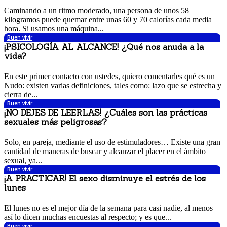
6 noviembre, 2017 3:19 pm
Caminando a un ritmo moderado, una persona de unos 58
kilogramos puede quemar entre unas 60 y 70 calorías cada media
hora. Si usamos una máquina...
Buen vivir
¡PSICOLOGÍA AL ALCANCE! ¿Qué nos anuda a la
vida?
1 noviembre, 2017 8:00 am
En este primer contacto con ustedes, quiero comentarles qué es un
Nudo: existen varias definiciones, tales como: lazo que se estrecha y
cierra de...
Buen vivir
¡NO DEJES DE LEERLAS! ¿Cuáles son las prácticas
sexuales más peligrosas?
27 octubre, 2017 7:13 pm
Solo, en pareja, mediante el uso de estimuladores… Existe una gran
cantidad de maneras de buscar y alcanzar el placer en el ámbito
sexual, ya...
Buen vivir
¡A PRACTICAR! El sexo disminuye el estrés de los
lunes
27 octubre, 2017 4:55 pm
El lunes no es el mejor día de la semana para casi nadie, al menos
así lo dicen muchas encuestas al respecto; y es que...
Buen vivir