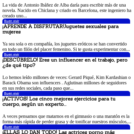
20 octubre, 2017 8:53 am
La vida de Antonio Ibáñez de Alba daría para escribir más de una
novela. Nacido en Chiclana y criado en Barcelona, este ingeniero ha
creado uno...
Buen vivir
¡APRENDE A DISFRUTAR!Juguetes sexuales para
mujeres
19 octubre, 2017 5:39 pm
Ya sea sola o en compañía, los juguetes eróticos se han convertido
en todo un filón del placer femenino. Si te gusta experimentar con...
Buen vivir
¡DESCÚBRELO! Eres un influencer en el trabajo, pero
¿de qué tipo?
18 octubre, 2017 10:29 am
Lo hemos leído millones de veces: Gerard Piqué, Kim Kardashian o
Barack Obama son influencers . Aglutinan millones de seguidores
en sus redes sociales, cada paso que...
Buen vivir
¡ACTIVOS! Los cinco mejores ejercicios para tu
cuerpo, según un experto...
18 octubre, 2017 10:24 am
A veces pensamos que matarnos en el gimnasio o una maratón es la
forma más rápida de perder grasa y de tonificar nuestros músculos,...
Buen vivir
¡ELLAS LO DAN TODO! Las actrices porno más