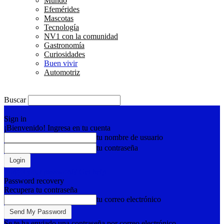
Mundo
Efemérides
Mascotas
Tecnología
NV1 con la comunidad
Gastronomía
Curiosidades
Buen vivir
Automotriz
Buscar
Sign in
¡Bienvenido! Ingresa en tu cuenta
tu nombre de usuario
tu contraseña
Forgot your password? Get help
Password recovery
Recupera tu contraseña
tu correo electrónico
Se te ha enviado una contraseña por correo electrónico.