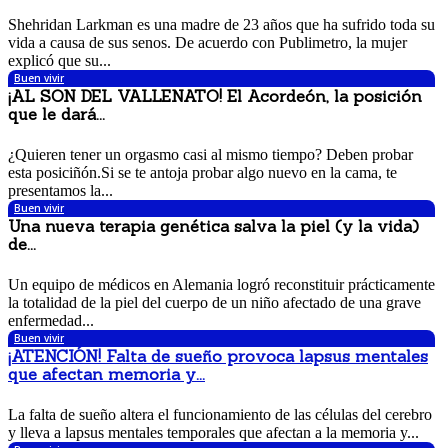
13 noviembre, 2017 12:15 pm
Shehridan Larkman es una madre de 23 años que ha sufrido toda su
vida a causa de sus senos. De acuerdo con Publimetro, la mujer
explicó que su...
Buen vivir
¡AL SON DEL VALLENATO! El Acordeón, la posición
que le dará...
11 noviembre, 2017 9:17 pm
¿Quieren tener un orgasmo casi al mismo tiempo? Deben probar
esta posiciñón.Si se te antoja probar algo nuevo en la cama, te
presentamos la...
Buen vivir
Una nueva terapia genética salva la piel (y la vida)
de...
9 noviembre, 2017 3:31 pm
Un equipo de médicos en Alemania logró reconstituir prácticamente
la totalidad de la piel del cuerpo de un niño afectado de una grave
enfermedad...
Buen vivir
¡ATENCIÓN! Falta de sueño provoca lapsus mentales
que afectan memoria y...
8 noviembre, 2017 3:51 pm
La falta de sueño altera el funcionamiento de las células del cerebro
y lleva a lapsus mentales temporales que afectan a la memoria y...