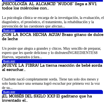
¡PSICOLOGÍA AL ALCANCE! “NUDOS” llega a NV1
todos los miércoles con...
25 octubre, 2017 5:12 pm
La psicología clínica se encarga de la investigación, la evaluación, el
diagnóstico, el pronóstico, el tratamiento, la rehabilitación y la
prevención de las cuestiones que afectan...
Buen vivir
¡CON LA BOCA HECHA AGUA! Brazo gitano de dulce
de leche
23 octubre, 2017 4:20 pm
Un postre que alegra a grandes y chicos. Muy sencillo de preparar,
espero que les quede delicioso y lo disfrutenINGREDIENTES8
Huevos, separados (clara...
Buen vivir
¡MUEVE LA FIBRA! La tierna reacción de bebé sorda
al escuchar...
21 octubre, 2017 8:22 am
Charlotte nació completamente sorda. Tiene tan solo dos meses y
solo hasta hace una semana logró escuchar por primera vez la voz
de su...
Buen vivir
¡EL MOISÉS DEL SIGLO XXI! El gaditano que ha
inventado el...