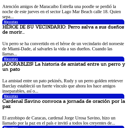
2 junio, 2017 10:42 am
Atención amigos de Maracaibo Estrella una poodle se perdió la
noche de este jueves en el sector Lago Mar Beach calle 18. Quien
sepa...
Mascotas
HÉROE DE SU VECINDARIO: Perro salva a sus dueños
de morir...
22 mayo, 2017 12:22 pm
Un perro se ha convertido en el héroe de un vecindario del noroeste
de Miami-Dade, al salvarles la vida a sus dueños. Cuando las
llamas...
Mascotas
¡ADORABLES! La historia de amistad entre un perro y
un pato
18 mayo, 2017 11:42 am
La amistad entre un pato pekinés, Rudy y un perro golden retriever
Barclay estableció un fuerte vínculo que ahora los hace amigos
inseparables, así o...
Mascotas
Cardenal Savino convoca a jornada de oración por la
paz
10 mayo, 2017 2:48 pm
El arzobispo de Caracas, cardenal Jorge Urosa Savino, hizo un
llamado por la paz en el país e invitó a todos los creyentes de...
Mascotas