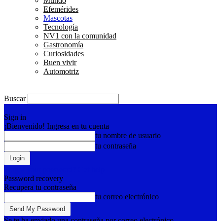
Mundo
Efemérides
Mascotas
Tecnología
NV1 con la comunidad
Gastronomía
Curiosidades
Buen vivir
Automotriz
Buscar
Sign in
¡Bienvenido! Ingresa en tu cuenta
tu nombre de usuario
tu contraseña
Forgot your password? Get help
Password recovery
Recupera tu contraseña
tu correo electrónico
Se te ha enviado una contraseña por correo electrónico.