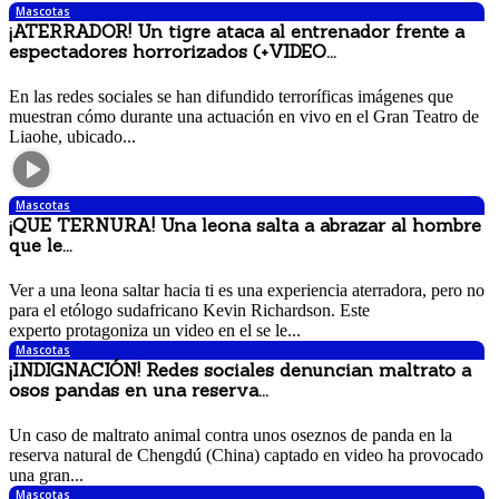
Mascotas
¡ATERRADOR! Un tigre ataca al entrenador frente a
espectadores horrorizados (+VIDEO...
25 agosto, 2017 10:32 am
En las redes sociales se han difundido terroríficas imágenes que
muestran cómo durante una actuación en vivo en el Gran Teatro de
Liaohe, ubicado...
Mascotas
¡QUE TERNURA! Una leona salta a abrazar al hombre
que le...
21 agosto, 2017 10:09 am
Ver a una leona saltar hacia ti es una experiencia aterradora, pero no
para el etólogo sudafricano Kevin Richardson. Este
experto protagoniza un video en el se le...
Mascotas
¡INDIGNACIÓN! Redes sociales denuncian maltrato a
osos pandas en una reserva...
26 julio, 2017 3:23 pm
Un caso de maltrato animal contra unos oseznos de panda en la
reserva natural de Chengdú (China) captado en video ha provocado
una gran...
Mascotas