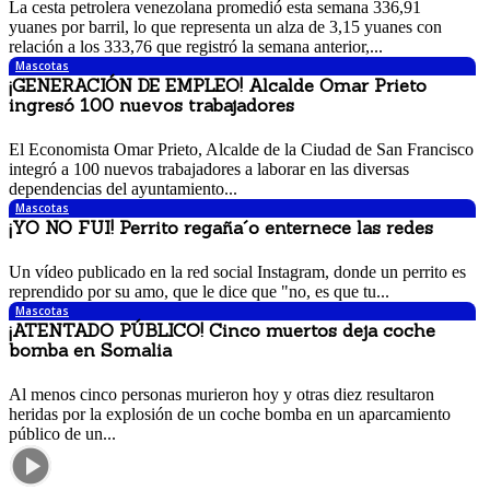
La cesta petrolera venezolana promedió esta semana 336,91
yuanes por barril, lo que representa un alza de 3,15 yuanes con
relación a los 333,76 que registró la semana anterior,...
Mascotas
¡GENERACIÓN DE EMPLEO! Alcalde Omar Prieto
ingresó 100 nuevos trabajadores
12 octubre, 2017 4:30 pm
El Economista Omar Prieto, Alcalde de la Ciudad de San Francisco
integró a 100 nuevos trabajadores a laborar en las diversas
dependencias del ayuntamiento...
Mascotas
¡YO NO FUI! Perrito regaña´o enternece las redes
14 septiembre, 2017 10:53 pm
Un vídeo publicado en la red social Instagram, donde un perrito es
reprendido por su amo, que le dice que "no, es que tu...
Mascotas
¡ATENTADO PÚBLICO! Cinco muertos deja coche
bomba en Somalia
11 septiembre, 2017 11:47 am
Al menos cinco personas murieron hoy y otras diez resultaron
heridas por la explosión de un coche bomba en un aparcamiento
público de un...