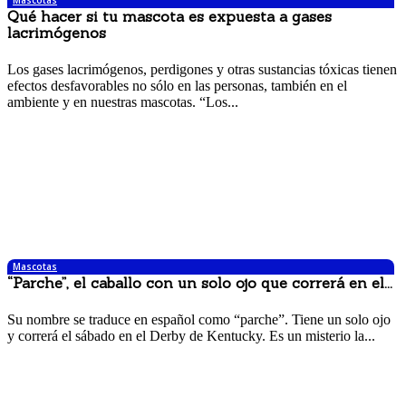
Qué hacer si tu mascota es expuesta a gases
lacrimógenos
10 mayo, 2017 12:04 pm
Los gases lacrimógenos, perdigones y otras sustancias tóxicas tienen
efectos desfavorables no sólo en las personas, también en el
ambiente y en nuestras mascotas. “Los...
Mascotas
“Parche”, el caballo con un solo ojo que correrá en el...
2 mayo, 2017 11:09 pm
Su nombre se traduce en español como “parche”. Tiene un solo ojo
y correrá el sábado en el Derby de Kentucky. Es un misterio la...