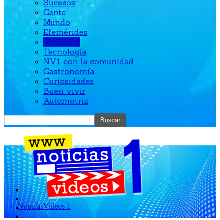
Sucesos
Gente
Mundo
Efemérides
Mascotas
Tecnología
NV1 con la comunidad
Gastronomía
Curiosidades
Buen vivir
Automotriz
NoticiasVideos 1