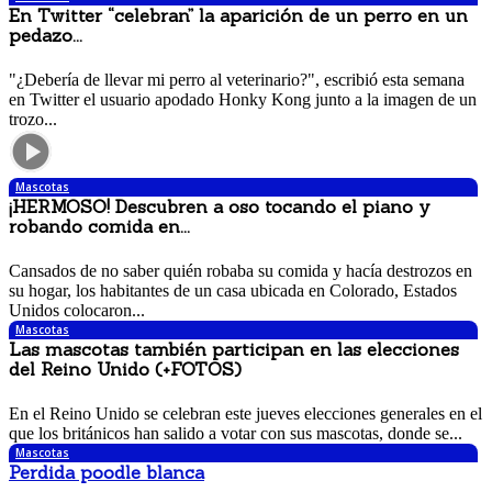
En Twitter “celebran” la aparición de un perro en un
pedazo...
16 julio, 2017 1:00 pm
"¿Debería de llevar mi perro al veterinario?", escribió esta semana
en Twitter el usuario apodado Honky Kong junto a la imagen de un
trozo...
Mascotas
¡HERMOSO! Descubren a oso tocando el piano y
robando comida en...
12 junio, 2017 7:50 pm
Cansados de no saber quién robaba su comida y hacía destrozos en
su hogar, los habitantes de un casa ubicada en Colorado, Estados
Unidos colocaron...
Mascotas
Las mascotas también participan en las elecciones
del Reino Unido (+FOTOS)
8 junio, 2017 2:27 pm
En el Reino Unido se celebran este jueves elecciones generales en el
que los británicos han salido a votar con sus mascotas, donde se...
Mascotas
Perdida poodle blanca