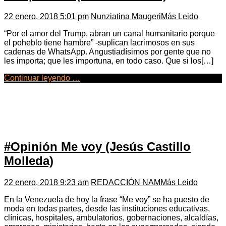
22 enero, 2018 5:01 pm
Nunziatina Maugeri
Más Leido
“Por el amor del Trump, abran un canal humanitario porque
el poheblo tiene hambre” -suplican lacrimosos en sus
cadenas de WhatsApp. Angustiadísimos por gente que no
les importa; que les importuna, en todo caso. Que si los[…]
Continuar leyendo …
#Opinión Me voy (Jesús Castillo
Molleda)
22 enero, 2018 9:23 am
REDACCIÓN NAM
Más Leido
En la Venezuela de hoy la frase “Me voy” se ha puesto de
moda en todas partes, desde las instituciones educativas,
clínicas, hospitales, ambulatorios, gobernaciones, alcaldías,