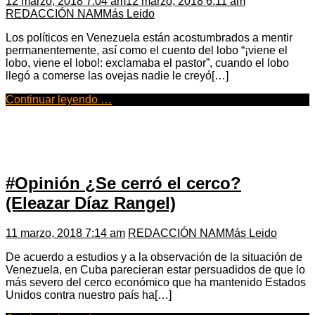
12 marzo, 2018 7:04 am
12 marzo, 2018 6:11 am
REDACCIÓN NAM
Más Leido
Los políticos en Venezuela están acostumbrados a mentir
permanentemente, así como el cuento del lobo “¡viene el
lobo, viene el lobo!: exclamaba el pastor”, cuando el lobo
llegó a comerse las ovejas nadie le creyó[…]
Continuar leyendo …
#Opinión ¿Se cerró el cerco?
(Eleazar Díaz Rangel)
11 marzo, 2018 7:14 am
REDACCIÓN NAM
Más Leido
De acuerdo a estudios y a la observación de la situación de
Venezuela, en Cuba parecieran estar persuadidos de que lo
más severo del cerco económico que ha mantenido Estados
Unidos contra nuestro país ha[…]