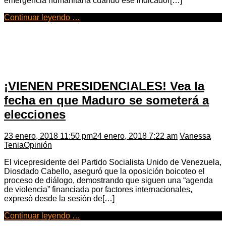
emergencia humanitaria cuando ese indicador[…]
Continuar leyendo …
¡VIENEN PRESIDENCIALES! Vea la
fecha en que Maduro se someterá a
elecciones
23 enero, 2018 11:50 pm
24 enero, 2018 7:22 am
Vanessa
Tenia
Opinión
El vicepresidente del Partido Socialista Unido de Venezuela,
Diosdado Cabello, aseguró que la oposición boicoteo el
proceso de diálogo, demostrando que siguen una “agenda
de violencia” financiada por factores internacionales,
expresó desde la sesión de[…]
Continuar leyendo …