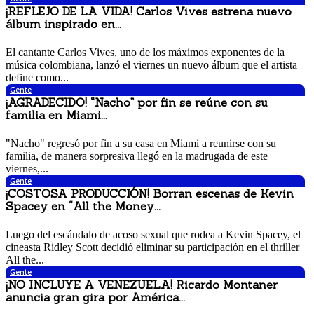
¡REFLEJO DE LA VIDA! Carlos Vives estrena nuevo
álbum inspirado en...
10 noviembre, 2017 2:52 pm
El cantante Carlos Vives, uno de los máximos exponentes de la
música colombiana, lanzó el viernes un nuevo álbum que el artista
define como...
Gente
¡AGRADECIDO! “Nacho” por fin se reúne con su
familia en Miami...
10 noviembre, 2017 1:01 pm
"Nacho" regresó por fin a su casa en Miami a reunirse con su
familia, de manera sorpresiva llegó en la madrugada de este
viernes,...
Gente
¡COSTOSA PRODUCCIÓN! Borran escenas de Kevin
Spacey en “All the Money...
9 noviembre, 2017 12:23 pm
Luego del escándalo de acoso sexual que rodea a Kevin Spacey, el
cineasta Ridley Scott decidió eliminar su participación en el thriller
All the...
Gente
¡NO INCLUYE A VENEZUELA! Ricardo Montaner
anuncia gran gira por América...