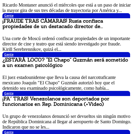
9 noviembre, 2017 11:14 am
Ricardo Montaner anunció el miércoles que está a un paso de iniciar
la mayor gira de sus tres décadas de trayectoria por América y...
Gente
¡FRAUDE TRAS CÁMARAS! Rusia confisca
propiedades de un destacado director de...
9 noviembre, 2017 10:31 am
Una corte de Moscú ordenó confiscar propiedades de un importante
director de cine y teatro que está siendo investigado por fraude.
Kirill Serebrennikov, quizá el...
Gente
¿ESTARÁ LOCO? “El Chapo” Guzmán será sometido
a un examen psicológico
8 noviembre, 2017 12:26 pm
El juez estadounidense que lleva la causa del narcotraficante
mexicano Joaquín "El Chapo" Guzmán autorizó hoy que el
detenido sea examinado psicológicamente, como había...
Gente
¡PA´ TRAS! Venezolanos son deportados por
funcionarios en Rep. Dominicana (+Video)
8 noviembre, 2017 11:01 am
Un grupo de venezolanos denunció ser devueltos sin ningún motivo
de República Dominicana al llegar al aeropuerto de Santo Domingo.
Indicaron que no se les...
Gente