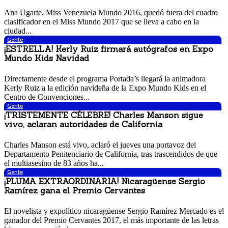
18 noviembre, 2017 9:06 am
Ana Ugarte, Miss Venezuela Mundo 2016, quedó fuera del cuadro
clasificador en el Miss Mundo 2017 que se lleva a cabo en la
ciudad...
Gente
¡ESTRELLA! Kerly Ruiz firmará autógrafos en Expo
Mundo Kids Navidad
18 noviembre, 2017 7:14 am
Directamente desde el programa Portada’s llegará la animadora
Kerly Ruiz a la edición navideña de la Expo Mundo Kids en el
Centro de Convenciones...
Gente
¡TRISTEMENTE CÉLEBRE! Charles Manson sigue
vivo, aclaran autoridades de California
16 noviembre, 2017 4:29 pm
Charles Manson está vivo, aclaró el jueves una portavoz del
Departamento Penitenciario de California, tras trascendidos de que
el multiasesino de 83 años ha...
Gente
¡PLUMA EXTRAORDINARIA! Nicaragüense Sergio
Ramírez gana el Premio Cervantes
16 noviembre, 2017 11:41 am
El novelista y expolítico nicaragüense Sergio Ramírez Mercado es el
ganador del Premio Cervantes 2017, el más importante de las letras