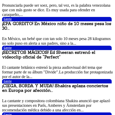
13 noviembre, 2017 9:03 pm
Pronunciarla puede ser soez, pero, tal vez, es la palabra venezolana
que con más gusto se dice. Es muy usada para ofender en
caraqueño,...
Gente
¡EPA GORDITO! En México niño de 10 meses pesa los
30...
12 noviembre, 2017 11:13 am
En México, un bebé que con tan solo 10 meses pesa 28 kilogramos
no solo puso en alerta a sus padres, sino a la...
Gente
¡SECRETOS MÁGICOS! Ed Sheeran estrenó el
videoclip oficial de “Perfect”
10 noviembre, 2017 4:54 pm
El cantante británico estrenó la pieza audiovisual del tema que
formar parte de su álbum "Divide".La producción fue protagonizada
por el autor de la...
Gente
¡CIEGA, SORDA Y MUDA! Shakira aplaza conciertos
en Europa por afección...
10 noviembre, 2017 3:07 pm
La cantante y compositora colombiana Shakira anunció que aplazó
sus presentaciones en París, Amberes y Ámsterdam por
recomendación médica debido a una afección en...
Gente