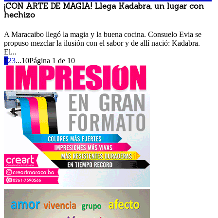
¡CON ARTE DE MAGIA! Llega Kadabra, un lugar con
hechizo
6 noviembre, 2017 5:02 pm
A Maracaibo llegó la magia y la buena cocina. Consuelo Evia se
propuso mezclar la ilusión con el sabor y de allí nació: Kadabra.
El...
1
2
3
...
10
Página 1 de 10