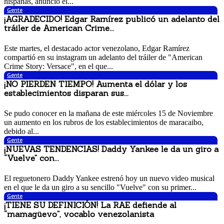
hispanas, anunció el...
Gente
¡AGRADECIDO! Edgar Ramírez publicó un adelanto del
tráiler de American Crime...
15 noviembre, 2017 3:47 pm
Este martes, el destacado actor venezolano, Edgar Ramírez
compartió en su instagram un adelanto del tráiler de "American
Crime Story: Versace", en el que...
Gente
¡NO PIERDEN TIEMPO! Aumenta el dólar y los
establecimientos disparan sus...
15 noviembre, 2017 10:13 am
Se pudo conocer en la mañana de este miércoles 15 de Noviembre
un aumento en los rubros de los establecimientos de maracaibo,
debido al...
Gente
¡NUEVAS TENDENCIAS! Daddy Yankee le da un giro a
“Vuelve” con...
14 noviembre, 2017 2:34 pm
El reguetonero Daddy Yankee estrenó hoy un nuevo video musical
en el que le da un giro a su sencillo "Vuelve" con su primer...
Gente
¡TIENE SU DEFINICIÓN! La RAE defiende al
“mamagüevo”, vocablo venezolanista