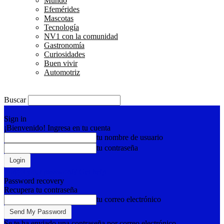
Mundo
Efemérides
Mascotas
Tecnología
NV1 con la comunidad
Gastronomía
Curiosidades
Buen vivir
Automotriz
Buscar
Sign in
¡Bienvenido! Ingresa en tu cuenta
tu nombre de usuario
tu contraseña
Forgot your password? Get help
Password recovery
Recupera tu contraseña
tu correo electrónico
Se te ha enviado una contraseña por correo electrónico.